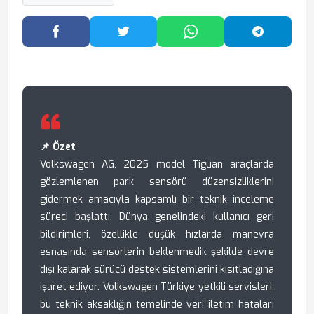
Facebook'ta Paylaş
Twitter'da Paylaş
WhatsApp'ta Paylaş
Telegram
📌 Özet
Volkswagen AG, 2025 model Tiguan araçlarda
gözlemlenen park sensörü düzensizliklerini
gidermek amacıyla kapsamlı bir teknik inceleme
süreci başlattı. Dünya genelindeki kullanıcı geri
bildirimleri, özellikle düşük hızlarda manevra
esnasında sensörlerin beklenmedik şekilde devre
dışı kalarak sürücü destek sistemlerini kısıtladığına
işaret ediyor. Volkswagen Türkiye yetkili servisleri,
bu teknik aksaklığın temelinde veri iletim hataları