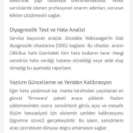
elektronik yapı nedeniyle önerilmemektedir. Yetkili
servislerde izlenen profesyonel onarım adımları, sorunun
kökten çözülmesini sağlar.
Diyagnostik Test ve Hata Analizi
Servise başvuran araçlar, öncelikle Volkswagen’in özel
diyagnostik cihazlarına (ODIS) bağlanır. Bu cihazlar, aracın
CAN-Bus hattı üzerindeki tüm hata kodlarını tarar. Hangi
sensörün hata verdiği, hatanın sürekliliği veya anlık olup
olmadığı bu aşamada raporlanır.
Yazılım Güncelleme ve Yeniden Kalibrasyon
Eğer hata yazılımsal ise, marka tarafından yayınlanan en
güncel 'firmware' paketi araca yüklenir. Yazılım
yüklemesinden sonra, sensörlerin görüş açısı ve mesafe
ölçüm hassasiyeti için sistemin yeniden kalibrasyonu
(öğretme süreci) gerçekleştirilir. Bu işlem, sensörlerin
aracı çevreleyen dünyayı doğru anlamasını sağlar.