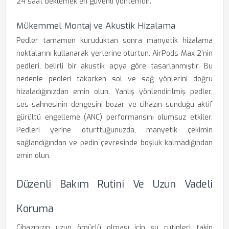
24 saat beklemek en güvenli yöntemdir.
Mükemmel Montaj ve Akustik Hizalama
Pedler tamamen kuruduktan sonra manyetik hizalama
noktalarını kullanarak yerlerine oturtun. AirPods Max 2’nin
pedleri, belirli bir akustik açıya göre tasarlanmıştır. Bu
nedenle pedleri takarken sol ve sağ yönlerini doğru
hizaladığınızdan emin olun. Yanlış yönlendirilmiş pedler,
ses sahnesinin dengesini bozar ve cihazın sunduğu aktif
gürültü engelleme (ANC) performansını olumsuz etkiler.
Pedleri yerine oturttuğunuzda, manyetik çekimin
sağlandığından ve pedin çevresinde boşluk kalmadığından
emin olun.
Düzenli Bakım Rutini Ve Uzun Vadeli
Koruma
Cihazınızın uzun ömürlü olması için şu rutinleri takip