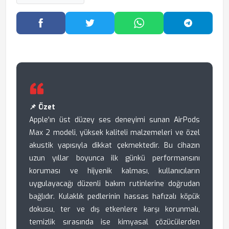
Facebook'ta Paylaş
Twitter'da Paylaş
WhatsApp'ta Paylaş
Telegram
📌 Özet
Apple'ın üst düzey ses deneyimi sunan AirPods
Max 2 modeli, yüksek kaliteli malzemeleri ve özel
akustik yapısıyla dikkat çekmektedir. Bu cihazın
uzun yıllar boyunca ilk günkü performansını
koruması ve hijyenik kalması, kullanıcıların
uygulayacağı düzenli bakım rutinlerine doğrudan
bağlıdır. Kulaklık pedlerinin hassas hafızalı köpük
dokusu, ter ve dış etkenlere karşı korunmalı,
temizlik sırasında ise kimyasal çözücülerden