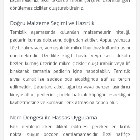
kaçınmalısınız; aksi takdirde metal çerçeve üzerinde geri
dönülemez çizikler oluşturabilirsiniz.
Doğru Malzeme Seçimi ve Hazırlık
Temizlik aşamasında kullanılan malzemelerin niteliği,
pedlerin kumaş dokusunu doğrudan etkiler. Apple, yalnızca
tüy bırakmayan, yumuşak bir mikrofiber bez kullanılmasını
önermektedir. Özellikle kağıt havlu veya sert dokulu
bezler, kumaş üzerinde mikro çizikler oluşturabilir veya lif
bırakarak zamanla pedlerin içine hapsolabilir. Temizlik
sıvısı olarak ise sadece oda sıcaklığında saf su tercih
edilmelidir. Deterjan, alkol, ağartıcı veya benzeri aşındırıcı
kimyasallar, pedlerin içindeki hafızalı köpüğün esnekliğini
kaybetmesine ve kumaşın renk atmasına sebep olur.
Nem Dengesi ile Hassas Uygulama
Bezi nemlendirirken dikkat edilmesi gereken en kritik
nokta, suyun bezden damlamamasıdır. Bezi hafifçe