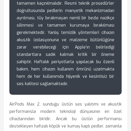
tamamen kaçınılmalıdır. Resmi teknik prosedürler
doğrultusunda pedlerin manyetik mekanizmadan
ayrılması, tüy bırakmayan nemli bir bezle nazikçe
silinmesi ve tamamen kurumaya bırakılması
gerekmektedir. Yanlış temizlik yöntemleri cihazın
akustik izolasyonuna ve malzeme bütünlüğüne
zarar verebileceği için Apple’ın belirlediği
standartlara sadık kalmak kritik bir öneme
sahiptir. Haftalık periyotlarla yapılacak bu özenli
bakım, hem cihazın kullanım ömrünü uzatmakta
hem de her kullanımda hijyenik ve kesintisiz bir
ses kalitesi sağlamaktadır.
AirPods Max 2, sunduğu üstün ses yalıtımı ve akustik
performansla modern teknoloji dünyasının en özel
cihazlarından biridir. Ancak bu üstün performansı
destekleyen hafızalı köpük ve kumaş kaplı pedler, zamanla