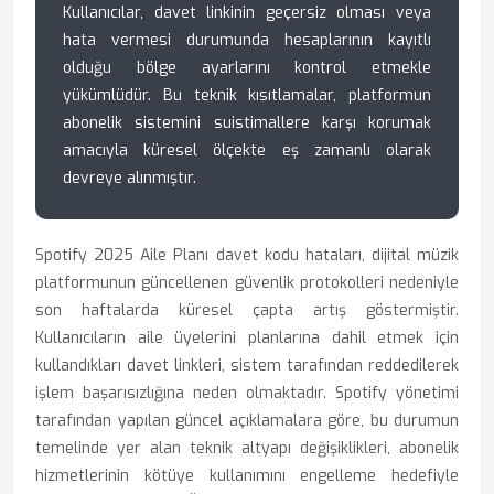
Kullanıcılar, davet linkinin geçersiz olması veya
hata vermesi durumunda hesaplarının kayıtlı
olduğu bölge ayarlarını kontrol etmekle
yükümlüdür. Bu teknik kısıtlamalar, platformun
abonelik sistemini suistimallere karşı korumak
amacıyla küresel ölçekte eş zamanlı olarak
devreye alınmıştır.
Spotify 2025 Aile Planı davet kodu hataları, dijital müzik
platformunun güncellenen güvenlik protokolleri nedeniyle
son haftalarda küresel çapta artış göstermiştir.
Kullanıcıların aile üyelerini planlarına dahil etmek için
kullandıkları davet linkleri, sistem tarafından reddedilerek
işlem başarısızlığına neden olmaktadır. Spotify yönetimi
tarafından yapılan güncel açıklamalara göre, bu durumun
temelinde yer alan teknik altyapı değişiklikleri, abonelik
hizmetlerinin kötüye kullanımını engelleme hedefiyle