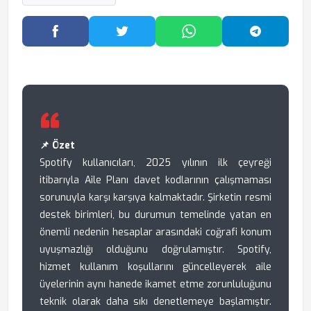
Facebook'ta Paylaş
Twitter'da Paylaş
WhatsApp'ta Paylaş
Telegram
📌 Özet
Spotify kullanıcıları, 2025 yılının ilk çeyreği
itibarıyla Aile Planı davet kodlarının çalışmaması
sorunuyla karşı karşıya kalmaktadır. Şirketin resmi
destek birimleri, bu durumun temelinde yatan en
önemli nedenin hesaplar arasındaki coğrafi konum
uyuşmazlığı olduğunu doğrulamıştır. Spotify,
hizmet kullanım koşullarını güncelleyerek aile
üyelerinin aynı hanede ikamet etme zorunluluğunu
teknik olarak daha sıkı denetlemeye başlamıştır.