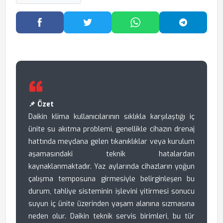
Facebook'ta Paylaş
Twitter'da Paylaş
WhatsApp'ta Paylaş
Telegram
📌 Özet
Daikin klima kullanıcılarının sıklıkla karşılaştığı iç
ünite su akıtma problemi, genellikle cihazın drenaj
hattında meydana gelen tıkanıklıklar veya kurulum
aşamasındaki teknik hatalardan
kaynaklanmaktadır. Yaz aylarında cihazların yoğun
çalışma temposuna girmesiyle belirginleşen bu
durum, tahliye sisteminin işlevini yitirmesi sonucu
suyun iç ünite üzerinden yaşam alanına sızmasına
neden olur. Daikin teknik servis birimleri, bu tür