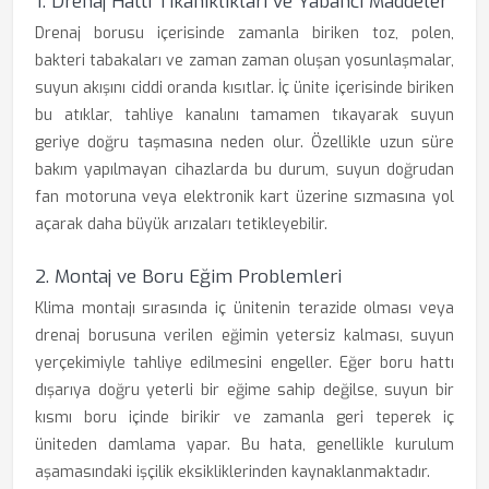
1. Drenaj Hattı Tıkanıklıkları ve Yabancı Maddeler
Drenaj borusu içerisinde zamanla biriken toz, polen,
bakteri tabakaları ve zaman zaman oluşan yosunlaşmalar,
suyun akışını ciddi oranda kısıtlar. İç ünite içerisinde biriken
bu atıklar, tahliye kanalını tamamen tıkayarak suyun
geriye doğru taşmasına neden olur. Özellikle uzun süre
bakım yapılmayan cihazlarda bu durum, suyun doğrudan
fan motoruna veya elektronik kart üzerine sızmasına yol
açarak daha büyük arızaları tetikleyebilir.
2. Montaj ve Boru Eğim Problemleri
Klima montajı sırasında iç ünitenin terazide olması veya
drenaj borusuna verilen eğimin yetersiz kalması, suyun
yerçekimiyle tahliye edilmesini engeller. Eğer boru hattı
dışarıya doğru yeterli bir eğime sahip değilse, suyun bir
kısmı boru içinde birikir ve zamanla geri teperek iç
üniteden damlama yapar. Bu hata, genellikle kurulum
aşamasındaki işçilik eksikliklerinden kaynaklanmaktadır.