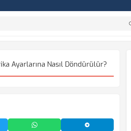
rika Ayarlarına Nasıl Döndürülür?
'da Paylaş
WhatsApp'ta Paylaş
Telegram'da Payl