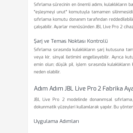
Sıfırlama sürecinin en önemli adımı, kulaklıkların ba
"eşleşmeyi unut" komutuyla tamamen silinmesidir.
sıfırlama komutu donanım tarafından reddedilebil
çalışabilir. Ayarlar menüsünden JBL Live Pro 2 ciha
Şarj ve Temas Noktası Kontrolü
Sıfırlama sırasında kulaklıkların şarj kutusuna 
veya kir, sinyal iletimini engelleyebilir. Ayrıca
emin olun; düşük pil, işlem sırasında kulaklıklar
neden olabilir.
Adım Adım JBL Live Pro 2 Fabrika A
JBL Live Pro 2 modelinde donanımsal sıfırlama, k
dokunmatik yüzeyleri kullanılarak yapılır. Bu yönt
Uygulama Adımları