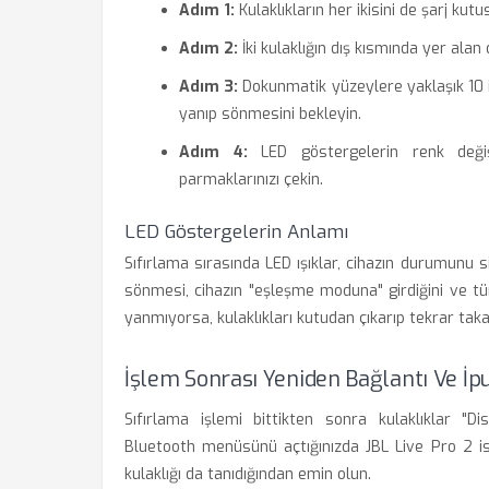
Adım 1:
Kulaklıkların her ikisini de şarj kut
Adım 2:
İki kulaklığın dış kısmında yer ala
Adım 3:
Dokunmatik yüzeylere yaklaşık 10 il
yanıp sönmesini bekleyin.
Adım 4:
LED göstergelerin renk değiş
parmaklarınızı çekin.
LED Göstergelerin Anlamı
Sıfırlama sırasında LED ışıklar, cihazın durumunu s
sönmesi, cihazın "eşleşme moduna" girdiğini ve tüm 
yanmıyorsa, kulaklıkları kutudan çıkarıp tekrar tak
İşlem Sonrası Yeniden Bağlantı Ve İpu
Sıfırlama işlemi bittikten sonra kulaklıklar "Di
Bluetooth menüsünü açtığınızda JBL Live Pro 2 ism
kulaklığı da tanıdığından emin olun.