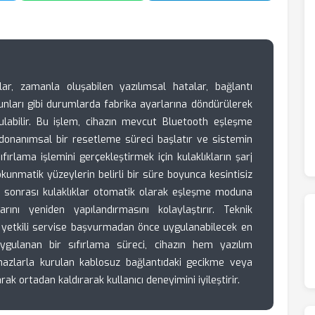
ar, zamanla oluşabilen yazılımsal hatalar, bağlantı
unları gibi durumlarda fabrika ayarlarına döndürülerek
labilir. Bu işlem, cihazın mevcut Bluetooth eşleşme
donanımsal bir resetleme süreci başlatır ve sistemin
ıfırlama işlemini gerçekleştirmek için kulaklıkların şarj
unmatik yüzeylerin belirli bir süre boyunca kesintisiz
lem sonrası kulaklıklar otomatik olarak eşleşme moduna
larını yeniden yapılandırmasını kolaylaştırır. Teknik
r, yetkili servise başvurmadan önce uygulanabilecek en
ygulanan bir sıfırlama süreci, cihazın hem yazılım
 cihazlarla kurulan kablosuz bağlantıdaki gecikme veya
rak ortadan kaldırarak kullanıcı deneyimini iyileştirir.