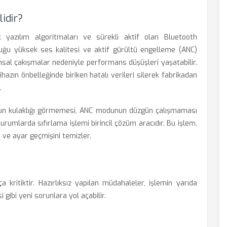
idir?
k yazılım algoritmaları ve sürekli aktif olan Bluetooth
nduğu yüksek ses kalitesi ve aktif gürültü engelleme (ANC)
ımsal çakışmalar nedeniyle performans düşüşleri yaşatabilir.
hazın önbelleğinde biriken hatalı verileri silerek fabrikadan
.
onun kulaklığı görmemesi, ANC modunun düzgün çalışmaması
urumlarda sıfırlama işlemi birincil çözüm aracıdır. Bu işlem,
tı ve ayar geçmişini temizler.
ça kritiktir. Hazırlıksız yapılan müdahaleler, işlemin yarıda
ibi yeni sorunlara yol açabilir.