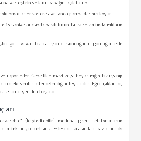
usuna yerleştirin ve kutu kapağını açık tutun.
n dokunmatik sensörlere aynı anda parmaklarınızı koyun.
e 15 saniye arasında basılı tutun. Bu süre zarfında ışıkların
tirdiğini veya hızlıca yanıp söndüğünü gördüğünüzde
ize rapor eder. Genellikle mavi veya beyaz ışığın hızlı yanıp
önceki verilerin temizlendiğini teyit eder. Eğer ışıklar hiç
arak süreci yeniden başlatın.
çları
scoverable" (keşfedilebilir) moduna girer. Telefonunuzun
ini tekrar görmelisiniz. Eşleşme sırasında cihazın her iki