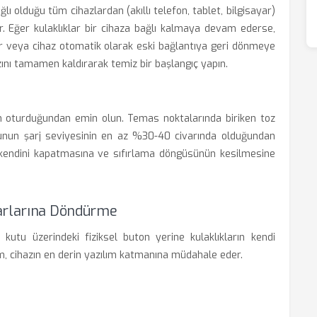
ğlı olduğu tüm cihazlardan (akıllı telefon, tablet, bilgisayar)
 Eğer kulaklıklar bir cihaza bağlı kalmaya devam ederse,
ir veya cihaz otomatik olarak eski bağlantıya geri dönmeye
zını tamamen kaldırarak temiz bir başlangıç yapın.
tam oturduğundan emin olun. Temas noktalarında biriken toz
 kutunun şarj seviyesinin en az %30-40 civarında olduğundan
ın kendini kapatmasına ve sıfırlama döngüsünün kesilmesine
yarlarına Döndürme
utu üzerindeki fiziksel buton yerine kulaklıkların kendi
em, cihazın en derin yazılım katmanına müdahale eder.