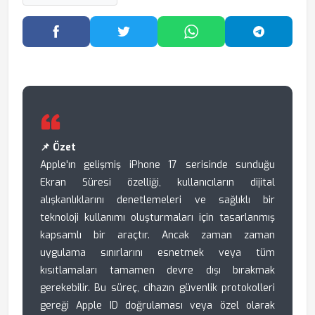
Facebook'ta Paylaş
Twitter'da Paylaş
WhatsApp'ta Paylaş
Telegram
📌 Özet
Apple'ın gelişmiş iPhone 17 serisinde sunduğu
Ekran Süresi özelliği, kullanıcıların dijital
alışkanlıklarını denetlemeleri ve sağlıklı bir
teknoloji kullanımı oluşturmaları için tasarlanmış
kapsamlı bir araçtır. Ancak zaman zaman
uygulama sınırlarını esnetmek veya tüm
kısıtlamaları tamamen devre dışı bırakmak
gerekebilir. Bu süreç, cihazın güvenlik protokolleri
gereği Apple ID doğrulaması veya özel olarak