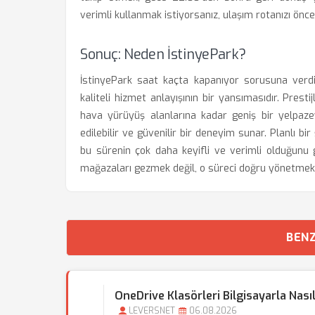
verimli kullanmak istiyorsanız, ulaşım rotanızı önced
Sonuç: Neden İstinyePark?
İstinyePark saat kaçta kapanıyor sorusuna verdi
kaliteli hizmet anlayışının bir yansımasıdır. Pres
hava yürüyüş alanlarına kadar geniş bir yelpaz
edilebilir ve güvenilir bir deneyim sunar. Planlı bir
bu sürenin çok daha keyifli ve verimli olduğunu g
mağazaları gezmek değil, o süreci doğru yönetmek
BENZ
OneDrive Klasörleri Bilgisayarla Nası
LEVERSNET
06.08.2026