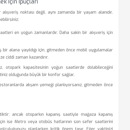
k İçin İpuçları
 alışveriş noktası değil, aynı zamanda bir yaşam alanıdır.
bilirsiniz:
tleri en yoğun zamanlardır. Daha sakin bir alışveriş için
 bir alana yayıldığı için, gitmeden önce mobil uygulamalar
e ciddi zaman kazandırır.
ız, otopark kapasitesinin yoğun saatlerde dolabileceğini
ktiniz olduğunda büyük bir konfor sağlar.
restoranlarda akşam yemeği planlıyorsanız, gitmeden önce
atiktir; ancak otoparkın kapanış saatiyle mağaza kapanış
r için ise Metro veya otobüs hatlarının son sefer saatlerini
lculuğunuzu planlarken kritik önem taşır. Eğer vaktinizi