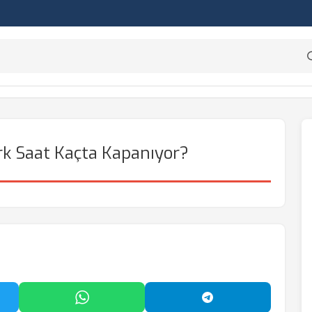
rk Saat Kaçta Kapanıyor?
'da Paylaş
WhatsApp'ta Paylaş
Telegram'da Payl