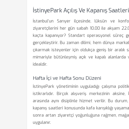
İstinyePark Açılış Ve Kapanış Saatleri
İstanbul’un Sarıyer ilçesinde, lüksün ve konf
ziyaretçilerini her gün sabah 10.00 ile akşam 22.
kaçta kapanıyor? Standart operasyonel süreç ge
gerçekleştirir. Bu zaman dilimi, hem dünya markala
çıkarmak isteyenler için oldukça geniş bir aralı
mimariyle bütünleşmiş açık ve kapalı alanlarda v
idealdir.
Hafta İçi ve Hafta Sonu Düzeni
İstinyePark yönetiminin uyguladığı çalışma polit
istikrarlıdır. Birçok alışveriş merkezinin aksin
arasında aynı disiplinle hizmet verilir. Bu duru
kapanış saatleri konusunda kafa karışıklığı yaşama
sonra artan ziyaretçi yoğunluğuna rağmen, mağaza
uygulanır.