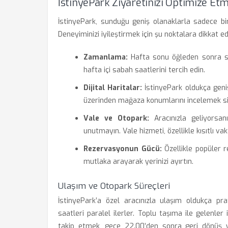
İstinyePark Ziyaretinizi Optimize Etme
İstinyePark, sunduğu geniş olanaklarla sadece bir
Deneyiminizi iyileştirmek için şu noktalara dikkat ede
Zamanlama:
Hafta sonu öğleden sonra saa
hafta içi sabah saatlerini tercih edin.
Dijital Haritalar:
İstinyePark oldukça geniş
üzerinden mağaza konumlarını incelemek siz
Vale ve Otopark:
Aracınızla geliyorsan
unutmayın. Vale hizmeti, özellikle kısıtlı va
Rezervasyonun Gücü:
Özellikle popüler 
mutlaka arayarak yerinizi ayırtın.
Ulaşım ve Otopark Süreçleri
İstinyePark’a özel aracınızla ulaşım oldukça pr
saatleri paralel ilerler. Toplu taşıma ile gelenle
takip etmek, gece 22.00’den sonra geri dönüş yo