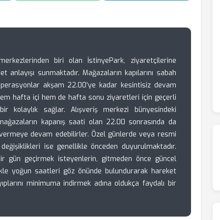
 merkezlerinden biri olan İstinyePark, ziyaretçilerine
et anlayışı sunmaktadır. Mağazaların kapılarını sabah
 operasyonlar akşam 22.00’ye kadar kesintisiz devam
em hafta içi hem de hafta sonu ziyaretleri için geçerli
r kolaylık sağlar. Alışveriş merkezi bünyesindeki
 mağazaların kapanış saati olan 22.00 sonrasında da
t vermeye devam edebilirler. Özel günlerde veya resmi
değişiklikleri ise genellikle önceden duyurulmaktadır.
i bir gün geçirmek isteyenlerin, gitmeden önce güncel
likle yoğun saatleri göz önünde bulundurarak hareket
ıplarını minimuma indirmek adına oldukça faydalı bir