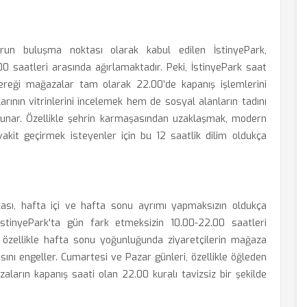
orun buluşma noktası olarak kabul edilen İstinyePark,
00 saatleri arasında ağırlamaktadır. Peki, İstinyePark saat
reği mağazalar tam olarak 22.00’de kapanış işlemlerini
rının vitrinlerini incelemek hem de sosyal alanların tadını
k sunar. Özellikle şehrin karmaşasından uzaklaşmak, modern
akit geçirmek isteyenler için bu 12 saatlik dilim oldukça
ikası, hafta içi ve hafta sonu ayrımı yapmaksızın oldukça
e, İstinyePark'ta gün fark etmeksizin 10.00-22.00 saatleri
m, özellikle hafta sonu yoğunluğunda ziyaretçilerin mağaza
sını engeller. Cumartesi ve Pazar günleri, özellikle öğleden
ların kapanış saati olan 22.00 kuralı tavizsiz bir şekilde