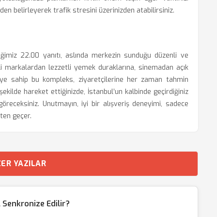
en belirleyerek trafik stresini üzerinizden atabilirsiniz.
ğimiz 22.00 yanıtı, aslında merkezin sunduğu düzenli ve
tijli markalardan lezzetli yemek duraklarına, sinemadan açık
eye sahip bu kompleks, ziyaretçilerine her zaman tahmin
 şekilde hareket ettiğinizde, İstanbul’un kalbinde geçirdiğiniz
öreceksiniz. Unutmayın, iyi bir alışveriş deneyimi, sadece
ten geçer.
ER YAZILAR
l Senkronize Edilir?