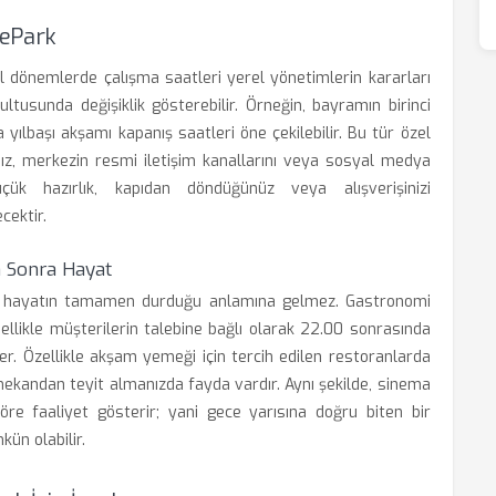
yePark
zel dönemlerde çalışma saatleri yerel yönetimlerin kararları
ltusunda değişiklik gösterebilir. Örneğin, bayramın birinci
yılbaşı akşamı kapanış saatleri öne çekilebilir. Bu tür özel
nız, merkezin resmi iletişim kanallarını veya sosyal medya
çük hazırlık, kapıdan döndüğünüz veya alışverişinizi
cektir.
n Sonra Hayat
ki hayatın tamamen durduğu anlamına gelmez. Gastronomi
nellikle müşterilerin talebine bağlı olarak 22.00 sonrasında
r. Özellikle akşam yemeği için tercih edilen restoranlarda
ekandan teyit almanızda fayda vardır. Aynı şekilde, sinema
göre faaliyet gösterir; yani gece yarısına doğru biten bir
ün olabilir.