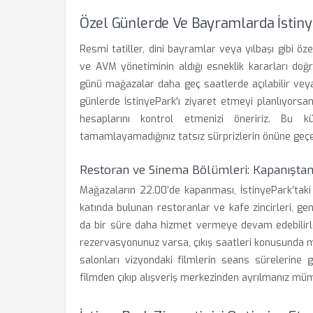
Özel Günlerde Ve Bayramlarda İstin
Resmi tatiller, dini bayramlar veya yılbaşı gibi ö
ve AVM yönetiminin aldığı esneklik kararları doğru
günü mağazalar daha geç saatlerde açılabilir veya 
günlerde İstinyePark'ı ziyaret etmeyi planlıyorsa
hesaplarını kontrol etmenizi öneririz. Bu kü
tamamlayamadığınız tatsız sürprizlerin önüne geçe
Restoran ve Sinema Bölümleri: Kapanışta
Mağazaların 22.00’de kapanması, İstinyePark’ta
katında bulunan restoranlar ve kafe zincirleri, ge
da bir süre daha hizmet vermeye devam edebilirle
rezervasyonunuz varsa, çıkış saatleri konusunda m
salonları vizyondaki filmlerin seans sürelerine 
filmden çıkıp alışveriş merkezinden ayrılmanız mümk