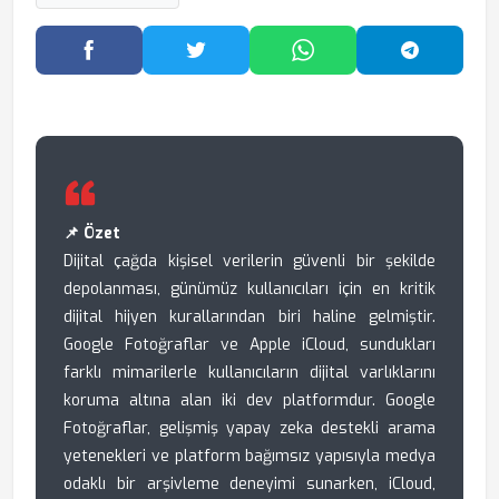
Facebook'ta Paylaş
Twitter'da Paylaş
WhatsApp'ta Paylaş
Telegram
📌 Özet
Dijital çağda kişisel verilerin güvenli bir şekilde
depolanması, günümüz kullanıcıları için en kritik
dijital hijyen kurallarından biri haline gelmiştir.
Google Fotoğraflar ve Apple iCloud, sundukları
farklı mimarilerle kullanıcıların dijital varlıklarını
koruma altına alan iki dev platformdur. Google
Fotoğraflar, gelişmiş yapay zeka destekli arama
yetenekleri ve platform bağımsız yapısıyla medya
odaklı bir arşivleme deneyimi sunarken, iCloud,