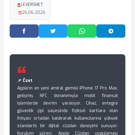
LEVERSNET
26.06.2026
Facebook'ta Paylaş
Twitter'da Paylaş
WhatsApp'ta Paylaş
Telegram
📌 Özet
Apple’ın en yeni amiral gemisi iPhone 17 Pro Max,
gelişmiş NFC donanımıyla mobil finansal
işlemlerde devrim yaratıyor. Cihaz, entegre
güvenlik çipi sayesinde fiziksel kartlara olan
ihtiyacı ortadan kaldırarak kullanıcılarına yüksek
standartlı bir dijital cüzdan deneyimi sunuyor.
Kurulum süreci, Apple Cüzdan uygulaması