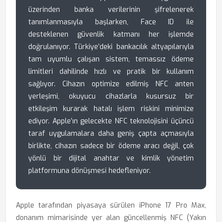
üzerinden banka verilerinin şifrelenerek
tanımlanmasıyla başlarken, Face ID ile
desteklenen güvenlik katmanı her işlemde
doğrulanıyor. Türkiye’deki bankacılık altyapılarıyla
tam uyumlu çalışan sistem, temassız ödeme
limitleri dahilinde hızlı ve pratik bir kullanım
sağlıyor. Cihazın optimize edilmiş NFC anten
yerleşimi, okuyucu cihazlarla kusursuz bir
etkileşim kurarak hatalı işlem riskini minimize
ediyor. Apple’ın gelecekte NFC teknolojisini üçüncü
taraf uygulamalara daha geniş çapta açmasıyla
birlikte, cihazın sadece bir ödeme aracı değil, çok
yönlü bir dijital anahtar ve kimlik yönetim
platformuna dönüşmesi hedefleniyor.
Apple tarafından piyasaya sürülen iPhone 17 Pro Max,
donanım mimarisinde yer alan güncellenmiş NFC (Yakın