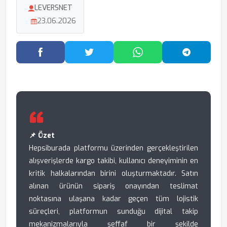
LEVERSNET
23.06.2026
Facebook'ta Paylaş
Twitter'da Paylaş
WhatsApp'ta Paylaş
Telegram
📌 Özet
Hepsiburada platformu üzerinden gerçekleştirilen
alışverişlerde kargo takibi, kullanıcı deneyiminin en
kritik halkalarından birini oluşturmaktadır. Satın
alınan ürünün sipariş onayından teslimat
noktasına ulaşana kadar geçen tüm lojistik
süreçleri, platformun sunduğu dijital takip
mekanizmalarıyla şeffaf bir şekilde