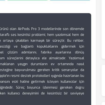
i ürünü olan AirPods Pro 3 modellerinde son dönemde
ek taraflı ses kesintisi problemi, hem yazılımsal hem de
le ortaya çıkabilen karmaşık bir süreçtir. Bu rehber,
gesizliği ve bağlantı kopukluklarını gidermek için
el çözüm adımlarını, fabrika ayarlarına dönüş
ım süreçlerini detaylıca ele almaktadır. Yazılımsal
ynaklanan yaygın durumların ev ortamında nasıl
 desteğine başvurulması gereken kritik senaryolar da
Apple'ın resmi destek protokolleri ışığında hazırlanan bu
mansını eski haline getirmek isteyen kullanıcılar için
iğindedir. Süreç boyunca izlenmesi gereken doğru
ken kullanıcı deneyimini de kesintisiz bir seviyeye