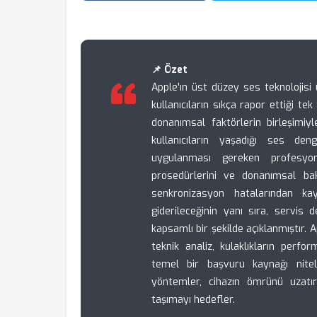
📌 Özet
Apple'ın üst düzey ses teknolojis
kullanıcıların sıkça rapor ettiği t
donanımsal faktörlerin birleşimiy
kullanıcıların yaşadığı ses den
uygulanması gereken profesyon
prosedürlerini ve donanımsal bak
senkronizasyon hatalarından ka
giderileceğinin yanı sıra, servis
kapsamlı bir şekilde açıklanmıştır. 
teknik analiz, kulaklıkların perfor
temel bir başvuru kaynağı nitel
yöntemler, cihazın ömrünü uzatır
taşımayı hedefler.