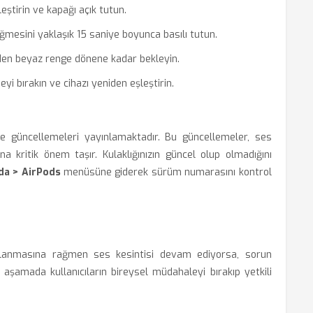
leştirin ve kapağı açık tutun.
esini yaklaşık 15 saniye boyunca basılı tutun.
nden beyaz renge dönene kadar bekleyin.
 bırakın ve cihazı yeniden eşleştirin.
re güncellemeleri yayınlamaktadır. Bu güncellemeler, ses
na kritik önem taşır. Kulaklığınızın güncel olup olmadığını
da > AirPods
menüsüne giderek sürüm numarasını kontrol
ulanmasına rağmen ses kesintisi devam ediyorsa, sorun
 aşamada kullanıcıların bireysel müdahaleyi bırakıp yetkili