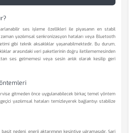
ur?
lanabilir ses işleme özellikleri ile piyasanın en stabil
an zaman yazılımsal senkronizasyon hataları veya Bluetooth
letimi gibi teknik aksaklıklar yaşanabilmektedir. Bu durum,
aklıklar arasındaki veri paketlerinin doğru iletilememesinden
klıktan ses gelmemesi veya sesin anlık olarak kesilip geri
Yöntemleri
k servise gitmeden önce uygulanabilecek birkaç temel yöntem
geçici yazılımsal hataları temizleyerek bağlantıyı stabilize
basit nedeni, enerji aktarımının kesintiye uğramasıdır. Şarj