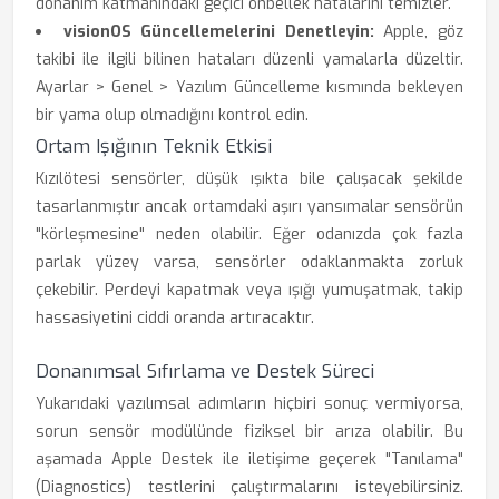
donanım katmanındaki geçici önbellek hatalarını temizler.
visionOS Güncellemelerini Denetleyin:
Apple, göz
takibi ile ilgili bilinen hataları düzenli yamalarla düzeltir.
Ayarlar > Genel > Yazılım Güncelleme kısmında bekleyen
bir yama olup olmadığını kontrol edin.
Ortam Işığının Teknik Etkisi
Kızılötesi sensörler, düşük ışıkta bile çalışacak şekilde
tasarlanmıştır ancak ortamdaki aşırı yansımalar sensörün
"körleşmesine" neden olabilir. Eğer odanızda çok fazla
parlak yüzey varsa, sensörler odaklanmakta zorluk
çekebilir. Perdeyi kapatmak veya ışığı yumuşatmak, takip
hassasiyetini ciddi oranda artıracaktır.
Donanımsal Sıfırlama ve Destek Süreci
Yukarıdaki yazılımsal adımların hiçbiri sonuç vermiyorsa,
sorun sensör modülünde fiziksel bir arıza olabilir. Bu
aşamada Apple Destek ile iletişime geçerek "Tanılama"
(Diagnostics) testlerini çalıştırmalarını isteyebilirsiniz.