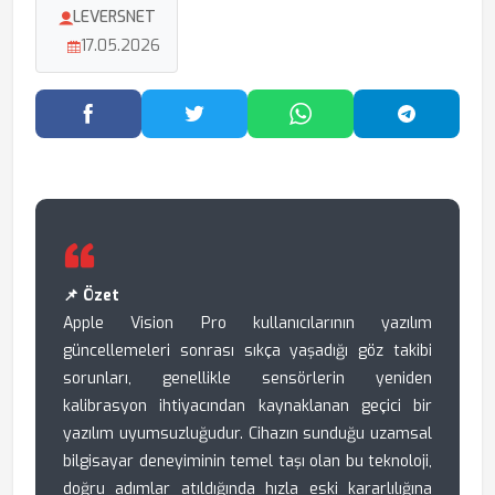
LEVERSNET
17.05.2026
Facebook'ta Paylaş
Twitter'da Paylaş
WhatsApp'ta Paylaş
Telegram
📌 Özet
Apple Vision Pro kullanıcılarının yazılım
güncellemeleri sonrası sıkça yaşadığı göz takibi
sorunları, genellikle sensörlerin yeniden
kalibrasyon ihtiyacından kaynaklanan geçici bir
yazılım uyumsuzluğudur. Cihazın sunduğu uzamsal
bilgisayar deneyiminin temel taşı olan bu teknoloji,
doğru adımlar atıldığında hızla eski kararlılığına