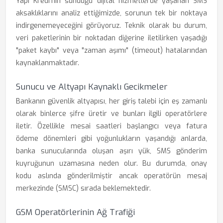
Yapı Kredi'nin sunduğu dijital hizmetlerde yaşanan SMS
aksaklıklarını analiz ettiğimizde, sorunun tek bir noktaya
indirgenemeyeceğini görüyoruz. Teknik olarak bu durum,
veri paketlerinin bir noktadan diğerine iletilirken yaşadığı
"paket kaybı" veya "zaman aşımı" (timeout) hatalarından
kaynaklanmaktadır.
Sunucu ve Altyapı Kaynaklı Gecikmeler
Bankanın güvenlik altyapısı, her giriş talebi için eş zamanlı
olarak binlerce şifre üretir ve bunları ilgili operatörlere
iletir. Özellikle mesai saatleri başlangıcı veya fatura
ödeme dönemleri gibi yoğunlukların yaşandığı anlarda,
banka sunucularında oluşan aşırı yük, SMS gönderim
kuyruğunun uzamasına neden olur. Bu durumda, onay
kodu aslında gönderilmiştir ancak operatörün mesaj
merkezinde (SMSC) sırada beklemektedir.
GSM Operatörlerinin Ağ Trafiği