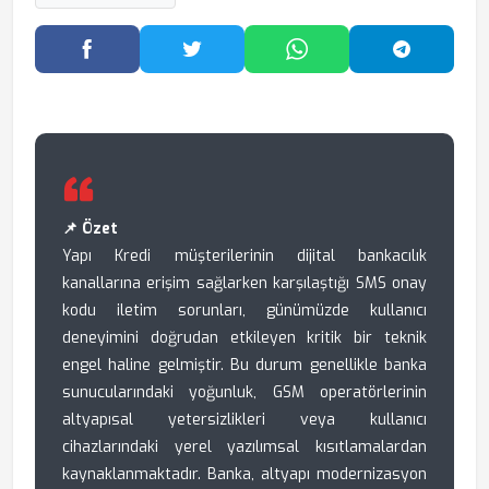
Facebook'ta Paylaş
Twitter'da Paylaş
WhatsApp'ta Paylaş
Telegram
📌 Özet
Yapı Kredi müşterilerinin dijital bankacılık
kanallarına erişim sağlarken karşılaştığı SMS onay
kodu iletim sorunları, günümüzde kullanıcı
deneyimini doğrudan etkileyen kritik bir teknik
engel haline gelmiştir. Bu durum genellikle banka
sunucularındaki yoğunluk, GSM operatörlerinin
altyapısal yetersizlikleri veya kullanıcı
cihazlarındaki yerel yazılımsal kısıtlamalardan
kaynaklanmaktadır. Banka, altyapı modernizasyon