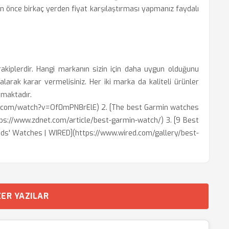
an önce birkaç yerden fiyat karşılaştırması yapmanız faydalı
akiplerdir. Hangi markanın sizin için daha uygun olduğunu
e alarak karar vermelisiniz. Her iki marka da kaliteli ürünler
tmaktadır.
ube.com/watch?v=Of0mPN8rElE) 2. [The best Garmin watches
ps://www.zdnet.com/article/best-garmin-watch/) 3. [9 Best
ds' Watches | WIRED](https://www.wired.com/gallery/best-
ER YAZILAR