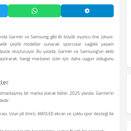
'da Paylaş
WhatsApp'ta Paylaş
Telegram'da Payl
arında Garmin ve Samsung gibi iki büyük oyuncu öne çıkıyor.
nelik çeşitli modeller sunarak, sporcular, sağlıklı yaşam
 yelpaze oluşturuyor. Bu yazıda, Garmin ve Samsung'un akıllı
şılaştırarak, hangi markanın sizin için daha uygun olduğunu
kler
zmanlaşmış bir marka olarak bilinir. 2025 yılında, Garmin'in
dedir:
sı. Uzun pil ömrü, AMOLED ekran ve çoklu spor desteği ile