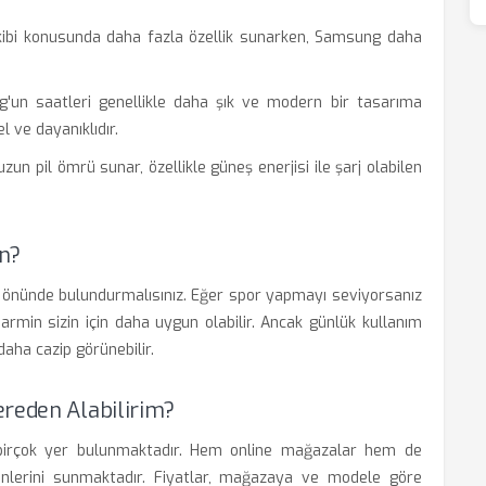
ibi konusunda daha fazla özellik sunarken, Samsung daha
un saatleri genellikle daha şık ve modern bir tasarıma
l ve dayanıklıdır.
un pil ömrü sunar, özellikle güneş enerjisi ile şarj olabilen
un?
göz önünde bulundurmalısınız. Eğer spor yapmayı seviyorsanız
Garmin sizin için daha uygun olabilir. Ancak günlük kullanım
daha cazip görünebilir.
ereden Alabilirim?
iz birçok yer bulunmaktadır. Hem online mağazalar hem de
rünlerini sunmaktadır. Fiyatlar, mağazaya ve modele göre