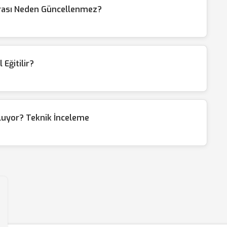
rası Neden Güncellenmez?
 Eğitilir?
luyor? Teknik İnceleme