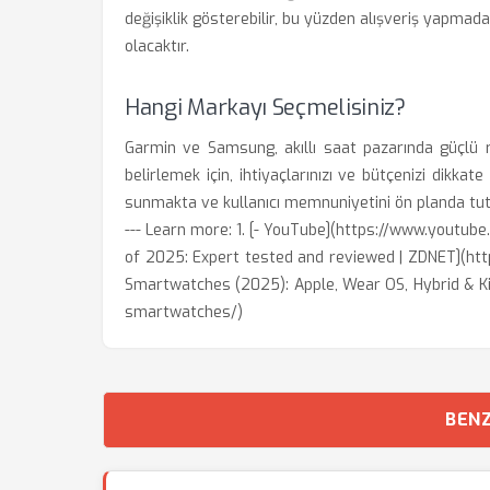
değişiklik gösterebilir, bu yüzden alışveriş yapmad
olacaktır.
Hangi Markayı Seçmelisiniz?
Garmin ve Samsung, akıllı saat pazarında güçlü r
belirlemek için, ihtiyaçlarınızı ve bütçenizi dikkat
sunmakta ve kullanıcı memnuniyetini ön planda tu
--- Learn more: 1. [- YouTube](https://www.yout
of 2025: Expert tested and reviewed | ZDNET](htt
Smartwatches (2025): Apple, Wear OS, Hybrid & Ki
smartwatches/)
BENZ