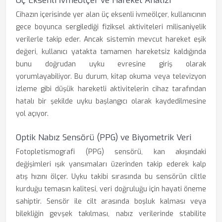
Üç Eksenli İvmeölçer ve Hareket Analizi
Cihazın içerisinde yer alan üç eksenli ivmeölçer, kullanıcının
gece boyunca sergilediği fiziksel aktiviteleri milisaniyelik
verilerle takip eder. Ancak sistemin mevcut hareket eşik
değeri, kullanıcı yatakta tamamen hareketsiz kaldığında
bunu doğrudan uyku evresine giriş olarak
yorumlayabiliyor. Bu durum, kitap okuma veya televizyon
izleme gibi düşük hareketli aktivitelerin cihaz tarafından
hatalı bir şekilde uyku başlangıcı olarak kaydedilmesine
yol açıyor.
Optik Nabız Sensörü (PPG) ve Biyometrik Veri
Fotopletismografi (PPG) sensörü, kan akışındaki
değişimleri ışık yansımaları üzerinden takip ederek kalp
atış hızını ölçer. Uyku takibi sırasında bu sensörün ciltle
kurduğu temasın kalitesi, veri doğruluğu için hayati öneme
sahiptir. Sensör ile cilt arasında boşluk kalması veya
bilekliğin gevşek takılması, nabız verilerinde stabilite