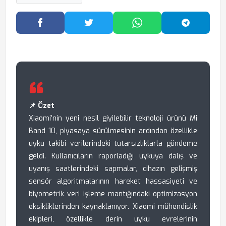
Facebook'ta Paylaş
Twitter'da Paylaş
WhatsApp'ta Paylaş
Telegram
📌 Özet
Xiaomi’nin yeni nesil giyilebilir teknoloji ürünü Mi
Band 10, piyasaya sürülmesinin ardından özellikle
uyku takibi verilerindeki tutarsızlıklarla gündeme
geldi. Kullanıcıların raporladığı uykuya dalış ve
uyanış saatlerindeki sapmalar, cihazın gelişmiş
sensör algoritmalarının hareket hassasiyeti ve
biyometrik veri işleme mantığındaki optimizasyon
eksikliklerinden kaynaklanıyor. Xiaomi mühendislik
ekipleri, özellikle derin uyku evrelerinin