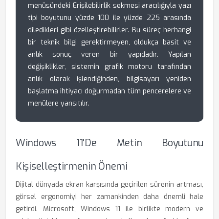
menüsündeki Erişilebilirlik sekmesi aracılığıyla yazı
tipi boyutunu yüzde 100 ile yüzde 225 arasında
diledikleri gibi özelleştirebilirler. Bu süreç herhangi
bir teknik bilgi gerektirmeyen, oldukça basit ve
anlık sonuç veren bir yapıdadır. Yapılan
değişiklikler, sistemin grafik motoru tarafından
anlık olarak işlendiğinden, bilgisayarı yeniden
başlatma ihtiyacı doğurmadan tüm pencerelere ve
menülere yansıtılır.
Windows 11'de Metin Boyutunu
Kişiselleştirmenin Önemi
Dijital dünyada ekran karşısında geçirilen sürenin artması,
görsel ergonomiyi her zamankinden daha önemli hale
getirdi. Microsoft, Windows 11 ile birlikte modern ve