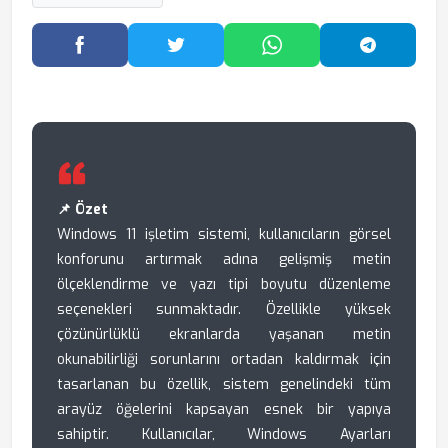
Facebook'ta Paylaş
Twitter'da Paylaş
WhatsApp'ta Paylaş
Telegram
📌 Özet
Windows 11 işletim sistemi, kullanıcıların görsel
konforunu artırmak adına gelişmiş metin
ölçeklendirme ve yazı tipi boyutu düzenleme
seçenekleri sunmaktadır. Özellikle yüksek
çözünürlüklü ekranlarda yaşanan metin
okunabilirliği sorunlarını ortadan kaldırmak için
tasarlanan bu özellik, sistem genelindeki tüm
arayüz öğelerini kapsayan esnek bir yapıya
sahiptir. Kullanıcılar, Windows Ayarları