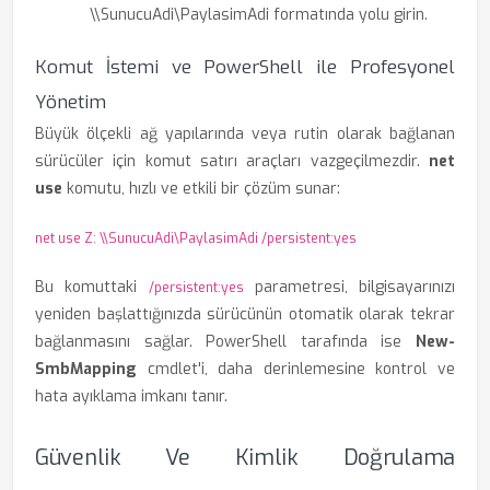
\\SunucuAdi\PaylasimAdi formatında yolu girin.
Komut İstemi ve PowerShell ile Profesyonel
Yönetim
Büyük ölçekli ağ yapılarında veya rutin olarak bağlanan
sürücüler için komut satırı araçları vazgeçilmezdir.
net
use
komutu, hızlı ve etkili bir çözüm sunar:
net use Z: \\SunucuAdi\PaylasimAdi /persistent:yes
Bu komuttaki
parametresi, bilgisayarınızı
/persistent:yes
yeniden başlattığınızda sürücünün otomatik olarak tekrar
bağlanmasını sağlar. PowerShell tarafında ise
New-
SmbMapping
cmdlet'i, daha derinlemesine kontrol ve
hata ayıklama imkanı tanır.
Güvenlik Ve Kimlik Doğrulama