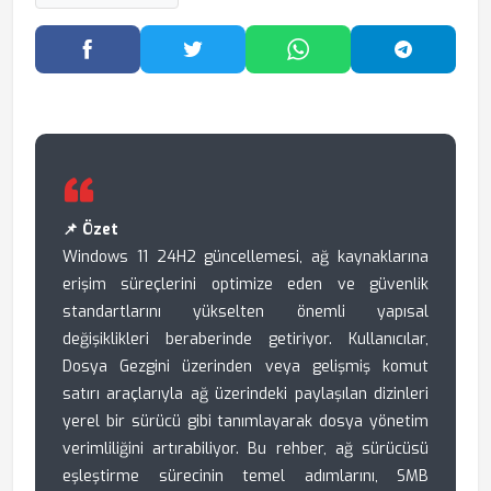
Facebook'ta Paylaş
Twitter'da Paylaş
WhatsApp'ta Paylaş
Telegram
📌 Özet
Windows 11 24H2 güncellemesi, ağ kaynaklarına
erişim süreçlerini optimize eden ve güvenlik
standartlarını yükselten önemli yapısal
değişiklikleri beraberinde getiriyor. Kullanıcılar,
Dosya Gezgini üzerinden veya gelişmiş komut
satırı araçlarıyla ağ üzerindeki paylaşılan dizinleri
yerel bir sürücü gibi tanımlayarak dosya yönetim
verimliliğini artırabiliyor. Bu rehber, ağ sürücüsü
eşleştirme sürecinin temel adımlarını, SMB