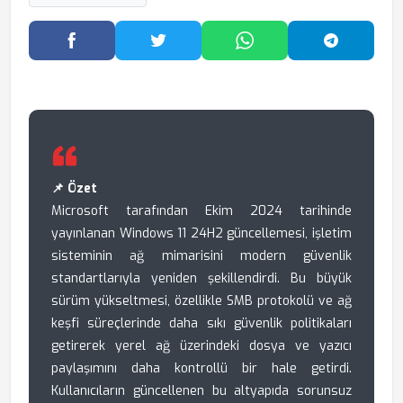
Facebook'ta Paylaş
Twitter'da Paylaş
WhatsApp'ta Paylaş
Telegram
📌 Özet
Microsoft tarafından Ekim 2024 tarihinde
yayınlanan Windows 11 24H2 güncellemesi, işletim
sisteminin ağ mimarisini modern güvenlik
standartlarıyla yeniden şekillendirdi. Bu büyük
sürüm yükseltmesi, özellikle SMB protokolü ve ağ
keşfi süreçlerinde daha sıkı güvenlik politikaları
getirerek yerel ağ üzerindeki dosya ve yazıcı
paylaşımını daha kontrollü bir hale getirdi.
Kullanıcıların güncellenen bu altyapıda sorunsuz