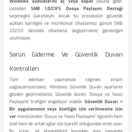
Windows özelliklerini aç veya kapat
yoluna gidin.
Listeden
SMB 1.0/CIFS Dosya Paylaşım Desteği
seçeneğini işaretleyin. Ancak bu protokolün güvenlik
açıkları içerdiğini ve mümkünse cihazlarınızı güncel SMB
2.0/3.0 destekli cihazlarla değiştirmeniz gerektiğini
unutmayın.
Sorun Giderme Ve Güvenlik Duvarı
Kontrolleri
Tüm adımları yapmanıza rağmen erişim
sağlayamıyorsanız, Windows Güvenlik Duvarı ayarlarını
gözden geçirmelisiniz. Güvenlik duvarı, 'Dosya ve Yazıcı
Paylaşımı' trafiğini engelliyor olabilir.
Güvenlik Duvarı >
Bir uygulamanın veya özelliğin izin verilmesine izin
ver
menüsünden 'Dosya ve Yazıcı Paylaşımı' öğesinin hem
özel hem de ortak ağlar için işaretli olduğundan emin olun.
Bu süreç, ağ güvenliğinizi korurken aynı zamanda