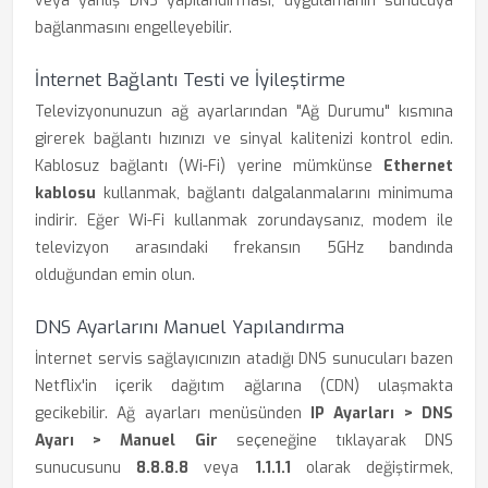
veya yanlış DNS yapılandırması, uygulamanın sunucuya
bağlanmasını engelleyebilir.
İnternet Bağlantı Testi ve İyileştirme
Televizyonunuzun ağ ayarlarından "Ağ Durumu" kısmına
girerek bağlantı hızınızı ve sinyal kalitenizi kontrol edin.
Kablosuz bağlantı (Wi-Fi) yerine mümkünse
Ethernet
kablosu
kullanmak, bağlantı dalgalanmalarını minimuma
indirir. Eğer Wi-Fi kullanmak zorundaysanız, modem ile
televizyon arasındaki frekansın 5GHz bandında
olduğundan emin olun.
DNS Ayarlarını Manuel Yapılandırma
İnternet servis sağlayıcınızın atadığı DNS sunucuları bazen
Netflix'in içerik dağıtım ağlarına (CDN) ulaşmakta
gecikebilir. Ağ ayarları menüsünden
IP Ayarları > DNS
Ayarı > Manuel Gir
seçeneğine tıklayarak DNS
sunucusunu
8.8.8.8
veya
1.1.1.1
olarak değiştirmek,