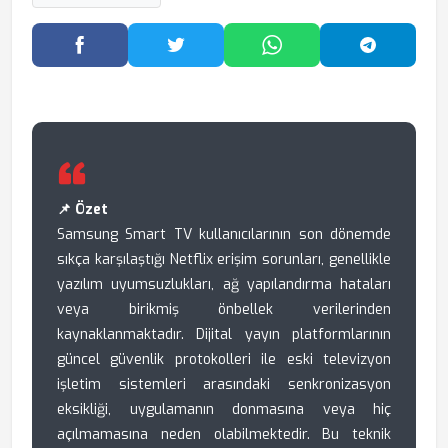
Facebook'ta Paylaş
Twitter'da Paylaş
WhatsApp'ta Paylaş
Telegram
📌 Özet
Samsung Smart TV kullanıcılarının son dönemde
sıkça karşılaştığı Netflix erişim sorunları, genellikle
yazılım uyumsuzlukları, ağ yapılandırma hataları
veya birikmiş önbellek verilerinden
kaynaklanmaktadır. Dijital yayın platformlarının
güncel güvenlik protokolleri ile eski televizyon
işletim sistemleri arasındaki senkronizasyon
eksikliği, uygulamanın donmasına veya hiç
açılmamasına neden olabilmektedir. Bu teknik