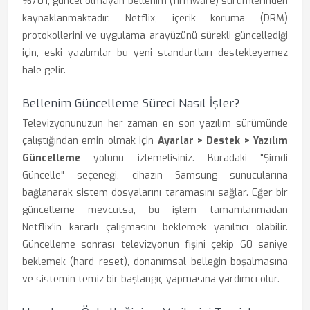
%70'i, güncel olmayan bellenim (firmware) sürümlerinden
kaynaklanmaktadır. Netflix, içerik koruma (DRM)
protokollerini ve uygulama arayüzünü sürekli güncellediği
için, eski yazılımlar bu yeni standartları destekleyemez
hale gelir.
Bellenim Güncelleme Süreci Nasıl İşler?
Televizyonunuzun her zaman en son yazılım sürümünde
çalıştığından emin olmak için
Ayarlar > Destek > Yazılım
Güncelleme
yolunu izlemelisiniz. Buradaki "Şimdi
Güncelle" seçeneği, cihazın Samsung sunucularına
bağlanarak sistem dosyalarını taramasını sağlar. Eğer bir
güncelleme mevcutsa, bu işlem tamamlanmadan
Netflix'in kararlı çalışmasını beklemek yanıltıcı olabilir.
Güncelleme sonrası televizyonun fişini çekip 60 saniye
beklemek (hard reset), donanımsal belleğin boşalmasına
ve sistemin temiz bir başlangıç yapmasına yardımcı olur.