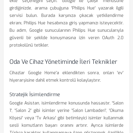
ekle' seçeneğini seçin. 'Google ile çalışır' menüsüne
girdiğinizde, arama çubuğuna 'Philips Hue' yazarak ilgili
servisi bulun. Burada karşınıza çıkacak yetkilendirme
ekranı, Philips Hue hesabınıza giriş yapmanızı isteyecektir.
Bu adım, Google sunucularının Philips Hue sunucularıyla
güvenli bir şekilde konuşmasına izin veren OAuth 2.0
protokolünü tetikler.
Oda Ve Cihaz Yönetiminde İleri Teknikler
Cihazlar Google Home'a eklendikten sonra, onları 'ev'
hiyerarşisine dahil etmek kontrolü kolaylaştırır.
Stratejik İsimlendirme
Google Asistan, isimlendirme konusunda hassastır. 'Salon
1', 'Salon 2' gibi isimler yerine 'Salon Lambaderi', 'Okuma
Köşesi' veya 'Tv Arkası' gibi betimleyici isimler kullanmak
sesli komutların başarı oranını artırır. Ayrıca isimlerde
Türkçe karakter kullanmamaya özen göstermek, özellikle