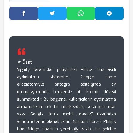
Facebook'ta Paylaş
Twitter'da Paylaş
WhatsApp'ta Paylaş
Telegram
📌 Özet
Signify tarafından geliştirilen Philips Hue akıllı
aydınlatma sistemleri, Google Home
ekosistemiyle entegre edildiğinde ev
otomasyonunda benzersiz bir konfor düzeyi
sunmaktadır. Bu bağlantı, kullanıcıların aydınlatma
armatürlerini tek bir merkezden, sesli komutlar
veya Google Home mobil arayüzü üzerinden
yönetmelerine olanak tanır. Kurulum süreci, Philips
Hue Bridge cihazının yerel ağa stabil bir şekilde