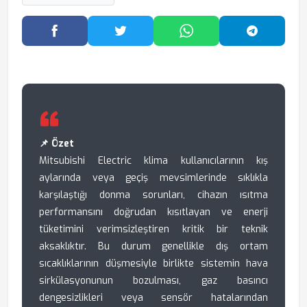
Facebook'ta Paylaş
Twitter'da Paylaş
WhatsApp'ta Paylaş
Telegram
📌 Özet
Mitsubishi Electric klima kullanıcılarının kış
aylarında veya geçiş mevsimlerinde sıklıkla
karşılaştığı donma sorunları, cihazın ısıtma
performansını doğrudan kısıtlayan ve enerji
tüketimini verimsizleştiren kritik bir teknik
aksaklıktır. Bu durum genellikle dış ortam
sıcaklıklarının düşmesiyle birlikte sistemin hava
sirkülasyonunun bozulması, gaz basıncı
dengesizlikleri veya sensör hatalarından