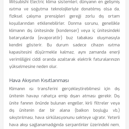
Mitsubishi Electric klima sistemleri, dünyanın en gelişmiş
ısıtma ve soğutma teknolojileriyle donatılmış olsa da,
fiziksel çalışma prensipleri gereği zorlu dış ortam
koşullarından etkilenebilirler. Donma sorunu, genellikle
klimanın dış ünitesinde (kondenser) veya iç ünitesindeki
bataryalarda (evaporatör) buz tabakası oluşmasıyla
kendini gösterir. Bu durum sadece cihazın ısıtma
kapasitesini düşürmekle kalmaz, aynı zamanda enerji
verimliliğini ciddi oranda azaltarak elektrik faturalarınızın
yükselmesine neden olur.
Hava Akışının Kısıtlanması
Klimanın ısı transferini gerçekleştirebilmesi için dış
ünitenin havayı rahatça emip dışarı atması gerekir. Dış
ünite fanının önünde bulunan engeller, kirli filtreler veya
dış ünitenin dar bir alana (balkon boşluğu vb.)
sıkıştırılması, hava sirkülasyonunu sekteye uğratır. Yeterli
hava akışı sağlanamadığında serpantinler üzerindeki nem,