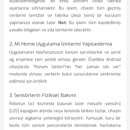
düzeltilemediğinde, en etkili yöntem cihazı fabrika
ayarlarına sıfırlamaktır. Bu işlem, cihazın tüm geçmiş
verilerini temizler ve fabrika çıkışlı temiz bir kurulum
yapmanıza olanak tanır.
Not:
Bu işlem tüm kaydedilmiş
yasaklı bölgeleri ve oda isimlerini silecektir.
2. Mi Home Uygulama İzinlerini Yapılandırma
Uygulamanın telefonunuzun konum servislerine ve yerel
ağ erişimine tam yetkili olması gerekir. Özellikle Android
cihazlarda, "Konum İzinleri"nin "Her zaman izin ver"
modunda olması, verilerin bulut sunucularına senkronize
edilmesi için kritiktir.
3. Sensörlerin Fiziksel Bakımı
Robotun üst kısmında bulunan lazer mesafe sensörü
(LDS) kapağının altında veya lensinde biriken tozlar, cihazın
çevreyi algılama yeteneğini körleştirir. Yumuşak, kuru bir
bezle tüm sensör pencerelerini temizlemek, haritalama