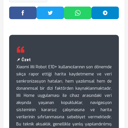
Facebook'ta Paylaş
Twitter'da Paylaş
WhatsApp'ta Paylaş
Telegram
📌 Özet
Xiaomi Mi Robot E10+ kullanıcılarının son dönemde
sıkça rapor ettiği harita kaydetmeme ve veri
senkronizasyon hataları, hem yazılımsal hem de
donanımsal bir dizi faktörden kaynaklanmaktadır.
Mi Home uygulaması ile cihaz arasındaki veri
akışında yaşanan kopukluklar, navigasyon
sisteminin kararsız çalışmasına ve harita
verilerinin sıfırlanmasına sebebiyet vermektedir.
Bu teknik aksaklık, genellikle yanlış yapılandırılmış