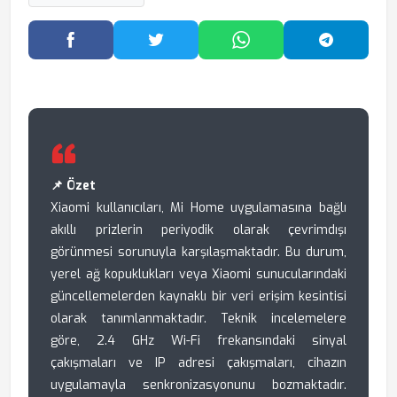
Facebook'ta Paylaş
Twitter'da Paylaş
WhatsApp'ta Paylaş
Telegram
📌 Özet
Xiaomi kullanıcıları, Mi Home uygulamasına bağlı
akıllı prizlerin periyodik olarak çevrimdışı
görünmesi sorunuyla karşılaşmaktadır. Bu durum,
yerel ağ kopuklukları veya Xiaomi sunucularındaki
güncellemelerden kaynaklı bir veri erişim kesintisi
olarak tanımlanmaktadır. Teknik incelemelere
göre, 2.4 GHz Wi-Fi frekansındaki sinyal
çakışmaları ve IP adresi çakışmaları, cihazın
uygulamayla senkronizasyonunu bozmaktadır.