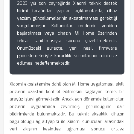
2023 yılı son çeyreğinde Xiaomi teknik destek
birimi tarafından yapılan açıklamalarda, cihaz
yazılım güncellemelerinin aksatılmaması gerektiği
vurgulanmıştır. Kullanıcılar, modemin yeniden
başlatılması veya cihazın Mi Home üzerinden
tekrar tanıtılmasıyla sorunu çözebilmektedir.
Önümüzdeki süreçte, yeni nesil firmware
güncellemeleriyle kararlılık sorunlarının minimize
edilmesi hedeflenmektedir.
Xiaomi ekosistemine dahil olan Mi Home uygulaması, akıllı
prizlerin uzaktan kontrol edilmesini sağlayan temel bir
arayüz işlevi görmektedir. Ancak son dönemde kullanıcılar,
prizlerin uygulamada çevrimdışı göründüğüne dair
bildirimlerde bulunmaktadır. Bu teknik aksaklık, cihazın
bağlı olduğu ağ altyapısı ile Xiaomi sunucuları arasındaki
veri akışının kesintiye uğraması sonucu ortaya