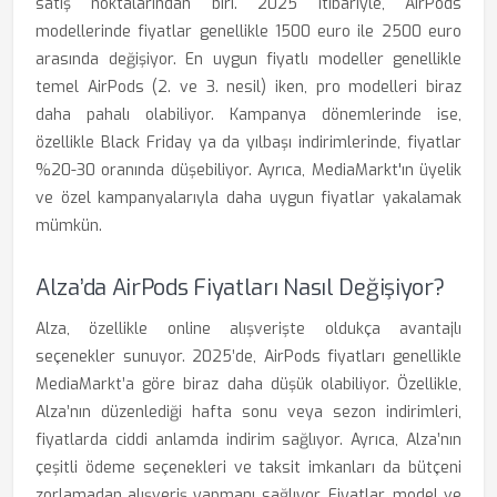
satış noktalarından biri. 2025 itibariyle, AirPods
modellerinde fiyatlar genellikle 1500 euro ile 2500 euro
arasında değişiyor. En uygun fiyatlı modeller genellikle
temel AirPods (2. ve 3. nesil) iken, pro modelleri biraz
daha pahalı olabiliyor. Kampanya dönemlerinde ise,
özellikle Black Friday ya da yılbaşı indirimlerinde, fiyatlar
%20-30 oranında düşebiliyor. Ayrıca, MediaMarkt'ın üyelik
ve özel kampanyalarıyla daha uygun fiyatlar yakalamak
mümkün.
Alza’da AirPods Fiyatları Nasıl Değişiyor?
Alza, özellikle online alışverişte oldukça avantajlı
seçenekler sunuyor. 2025’de, AirPods fiyatları genellikle
MediaMarkt’a göre biraz daha düşük olabiliyor. Özellikle,
Alza’nın düzenlediği hafta sonu veya sezon indirimleri,
fiyatlarda ciddi anlamda indirim sağlıyor. Ayrıca, Alza’nın
çeşitli ödeme seçenekleri ve taksit imkanları da bütçeni
zorlamadan alışveriş yapmanı sağlıyor. Fiyatlar, model ve