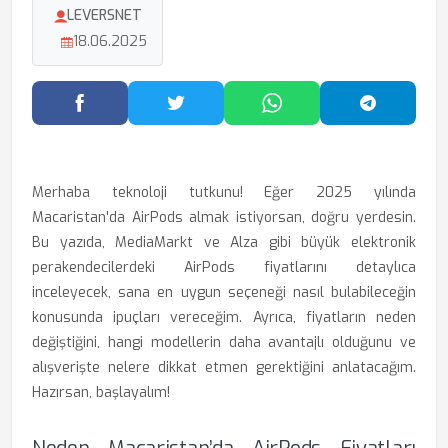
LEVERSNET
18.06.2025
Facebook'ta Paylaş
Twitter'da Paylaş
WhatsApp'ta Paylaş
Telegram
Merhaba teknoloji tutkunu! Eğer 2025 yılında
Macaristan'da AirPods almak istiyorsan, doğru yerdesin.
Bu yazıda, MediaMarkt ve Alza gibi büyük elektronik
perakendecilerdeki AirPods fiyatlarını detaylıca
inceleyecek, sana en uygun seçeneği nasıl bulabileceğin
konusunda ipuçları vereceğim. Ayrıca, fiyatların neden
değiştiğini, hangi modellerin daha avantajlı olduğunu ve
alışverişte nelere dikkat etmen gerektiğini anlatacağım.
Hazırsan, başlayalım!