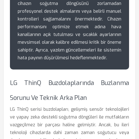
cihazın soğutma döngüsünü zorlamadan
profesyonel destek almalarını veya belirli manuel
kontrolleri sağlamalarını önermektedir. Cihazın
performansını optimize etmek adına hava
kanallarının açık tutulması ve sıcaklık ayarlarının
mevsimsel olarak kalibre edilmesi kritik bir öneme
sahiptir. Ayrıca, yazılım güncellemeleri ile sistemin
hata payının düşürülmesi hedeflenmektedir.
LG ThinQ Buzdolaplarında Buzlanma
Sorunu Ve Teknik Arka Plan
LG ThinQ serisi buzdolapları, gelişmiş sensör teknolojileri
ve yapay zeka destekli soğutma döngüleri ile mutfakların
vazgeçilmez bir parçası haline gelmiştir. Ancak, bu ileri
teknoloji cihazlarda dahi zaman zaman soğutucu veya