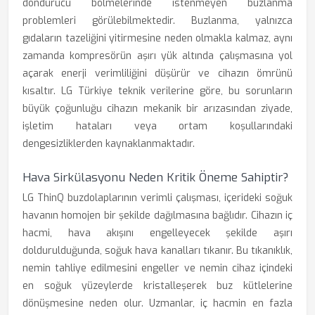
dondurucu bölmelerinde istenmeyen buzlanma
problemleri görülebilmektedir. Buzlanma, yalnızca
gıdaların tazeliğini yitirmesine neden olmakla kalmaz, aynı
zamanda kompresörün aşırı yük altında çalışmasına yol
açarak enerji verimliliğini düşürür ve cihazın ömrünü
kısaltır. LG Türkiye teknik verilerine göre, bu sorunların
büyük çoğunluğu cihazın mekanik bir arızasından ziyade,
işletim hataları veya ortam koşullarındaki
dengesizliklerden kaynaklanmaktadır.
Hava Sirkülasyonu Neden Kritik Öneme Sahiptir?
LG ThinQ buzdolaplarının verimli çalışması, içerideki soğuk
havanın homojen bir şekilde dağılmasına bağlıdır. Cihazın iç
hacmi, hava akışını engelleyecek şekilde aşırı
doldurulduğunda, soğuk hava kanalları tıkanır. Bu tıkanıklık,
nemin tahliye edilmesini engeller ve nemin cihaz içindeki
en soğuk yüzeylerde kristalleşerek buz kütlelerine
dönüşmesine neden olur. Uzmanlar, iç hacmin en fazla