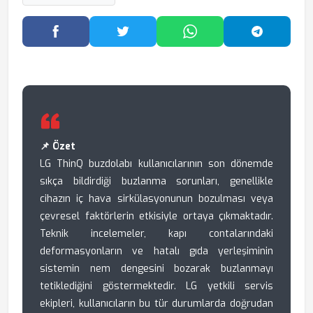
Facebook'ta Paylaş
Twitter'da Paylaş
WhatsApp'ta Paylaş
Telegram
📌 Özet
LG ThinQ buzdolabı kullanıcılarının son dönemde
sıkça bildirdiği buzlanma sorunları, genellikle
cihazın iç hava sirkülasyonunun bozulması veya
çevresel faktörlerin etkisiyle ortaya çıkmaktadır.
Teknik incelemeler, kapı contalarındaki
deformasyonların ve hatalı gıda yerleşiminin
sistemin nem dengesini bozarak buzlanmayı
tetiklediğini göstermektedir. LG yetkili servis
ekipleri, kullanıcıların bu tür durumlarda doğrudan