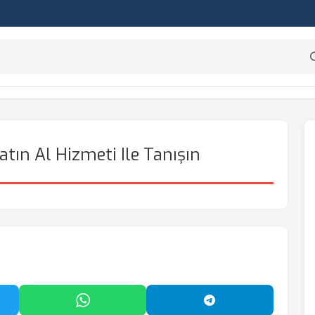
tın Al Hizmeti Ile Tanışın
'da Paylaş
WhatsApp'ta Paylaş
Telegram'da Payl