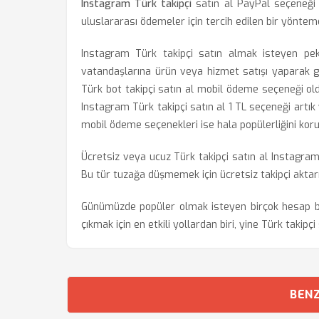
Instagram Türk takipçi
satın al PayPal seçeneği
uluslararası ödemeler için tercih edilen bir yöntemd
Instagram Türk takipçi satın almak isteyen pek ç
vatandaşlarına ürün veya hizmet satışı yaparak g
Türk bot takipçi satın al mobil ödeme seçeneği old
Instagram Türk takipçi satın al 1 TL seçeneği artık y
mobil ödeme seçenekleri ise hala popülerliğini kor
Ücretsiz veya ucuz Türk takipçi satın al Instagram p
Bu tür tuzağa düşmemek için ücretsiz takipçi aktarı
Günümüzde popüler olmak isteyen birçok hesap b
çıkmak için en etkili yollardan biri, yine Türk takipçi 
BENZ