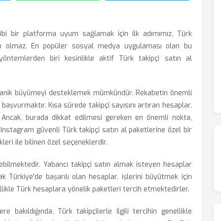
bi bir platforma uyum sağlamak için ilk adımımız, Türk
n olmaz. En popüler sosyal medya uygulaması olan bu
öntemlerden biri kesinlikle aktif Türk takipçi satın al
rganik büyümeyi desteklemek mümkündür. Rekabetin önemli
ne başvurmaktır. Kısa sürede takipçi sayısını artıran hesaplar,
r. Ancak, burada dikkat edilmesi gereken en önemli nokta,
 Instagram güvenli Türk takipçi satın al paketlerine özel bir
eri ile bilinen özel seçeneklerdir.
debilmektedir. Yabancı takipçi satın almak isteyen hesaplar
ak Türkiye'de başarılı olan hesaplar, işlerini büyütmek için
likle Türk hesaplara yönelik paketleri tercih etmektedirler.
 bakıldığında, Türk takipçilerle ilgili tercihin genellikle