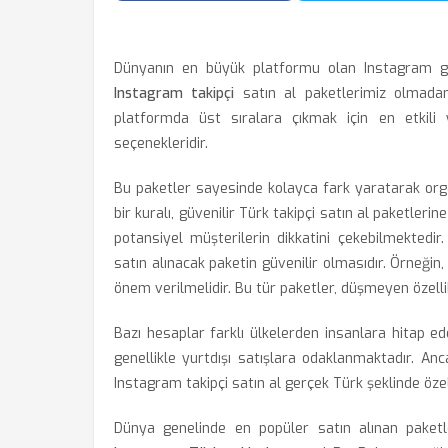
Dünyanın en büyük platformu olan Instagram gi
Instagram takipçi
satın al paketlerimiz olmada
platformda üst sıralara çıkmak için en etkili y
seçenekleridir.
Bu paketler sayesinde kolayca fark yaratarak o
bir kuralı, güvenilir Türk takipçi satın al paketleri
potansiyel müşterilerin dikkatini çekebilmektedi
satın alınacak paketin güvenilir olmasıdır. Örneğin,
önem verilmelidir. Bu tür paketler, düşmeyen özellikl
Bazı hesaplar farklı ülkelerden insanlara hitap e
genellikle yurtdışı satışlara odaklanmaktadır. Anc
Instagram takipçi satın al gerçek Türk şeklinde özel
Dünya genelinde en popüler satın alınan paketlere