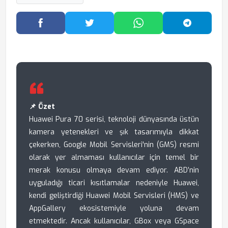
Facebook'ta Paylaş
Twitter'da Paylaş
WhatsApp'ta Paylaş
Telegram
📌 Özet
Huawei Pura 70 serisi, teknoloji dünyasında üstün
kamera yetenekleri ve şık tasarımıyla dikkat
çekerken, Google Mobil Servisleri'nin (GMS) resmi
olarak yer almaması kullanıcılar için temel bir
merak konusu olmaya devam ediyor. ABD’nin
uyguladığı ticari kısıtlamalar nedeniyle Huawei,
kendi geliştirdiği Huawei Mobil Servisleri (HMS) ve
AppGallery ekosistemiyle yoluna devam
etmektedir. Ancak kullanıcılar, GBox veya GSpace