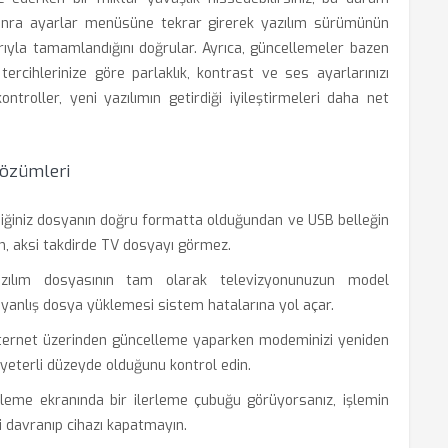
sonra ayarlar menüsüne tekrar girerek yazılım sürümünün
arıyla tamamlandığını doğrular. Ayrıca, güncellemeler bazen
 tercihlerinize göre parlaklık, kontrast ve ses ayarlarınızı
ntroller, yeni yazılımın getirdiği iyileştirmeleri daha net
Çözümleri
diğiniz dosyanın doğru formatta olduğundan ve USB belleğin
n, aksi takdirde TV dosyayı görmez.
ılım dosyasının tam olarak televizyonunuzun model
, yanlış dosya yüklemesi sistem hatalarına yol açar.
ternet üzerinden güncelleme yaparken modeminizi yeniden
 yeterli düzeyde olduğunu kontrol edin.
eme ekranında bir ilerleme çubuğu görüyorsanız, işlemin
ci davranıp cihazı kapatmayın.