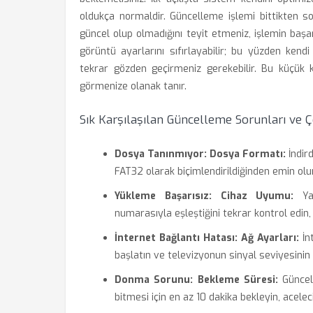
oldukça normaldir. Güncelleme işlemi bittikten 
güncel olup olmadığını teyit etmeniz, işlemin baş
görüntü ayarlarını sıfırlayabilir; bu yüzden kendi
tekrar gözden geçirmeniz gerekebilir. Bu küçük ko
görmenize olanak tanır.
Sık Karşılaşılan Güncelleme Sorunları ve 
Dosya Tanınmıyor:
Dosya Formatı:
İndir
FAT32 olarak biçimlendirildiğinden emin olu
Yükleme Başarısız:
Cihaz Uyumu:
Yaz
numarasıyla eşleştiğini tekrar kontrol edin
İnternet Bağlantı Hatası:
Ağ Ayarları:
İn
başlatın ve televizyonun sinyal seviyesinin
Donma Sorunu:
Bekleme Süresi:
Güncell
bitmesi için en az 10 dakika bekleyin, acele