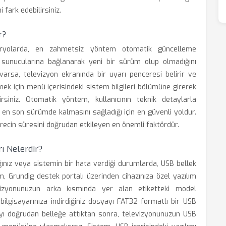
 fark edebilirsiniz.
r?
naryolarda, en zahmetsiz yöntem otomatik güncelleme
dig sunucularına bağlanarak yeni bir sürüm olup olmadığını
arsa, televizyon ekranında bir uyarı penceresi belirir ve
mek için menü içerisindeki sistem bilgileri bölümüne girerek
irsiniz. Otomatik yöntem, kullanıcının teknik detaylarla
 son sürümde kalmasını sağladığı için en güvenli yoldur.
 sürecin süresini doğrudan etkileyen en önemli faktördür.
ı Nelerdir?
ınız veya sistemin bir hata verdiği durumlarda, USB bellek
, Grundig destek portalı üzerinden cihazınıza özel yazılım
levizyonunuzun arka kısmında yer alan etiketteki model
bilgisayarınıza indirdiğiniz dosyayı FAT32 formatlı bir USB
ayı doğrudan belleğe attıktan sonra, televizyonunuzun USB