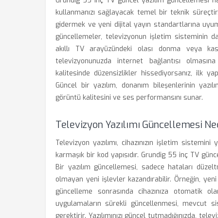
Grundig 55 inç TV güncel yazılım güncellemesi na
kullanmanızı sağlayacak temel bir teknik süreçtir.
gidermek ve yeni dijital yayın standartlarına uyu
güncellemeler, televizyonun işletim sisteminin d
akıllı TV arayüzündeki olası donma veya ka
televizyonunuzda internet bağlantısı olması
kalitesinde düzensizlikler hissediyorsanız, ilk 
Güncel bir yazılım, donanım bileşenlerinin yaz
görüntü kalitesini ve ses performansını sunar.
Televizyon Yazılımı Güncellemesi Ned
Televizyon yazılımı, cihazınızın işletim sistemini
karmaşık bir kod yapısıdır. Grundig 55 inç TV günc
Bir yazılım güncellemesi, sadece hataları düze
olmayan yeni işlevler kazandırabilir. Örneğin, yen
güncelleme sonrasında cihazınıza otomatik olarak
uygulamaların sürekli güncellenmesi, mevcut s
gerektirir. Yazılımınızı güncel tutmadığınızda, telev