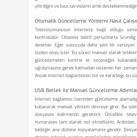
yitirdiğini ve bazı servislerin artık desteklenmediğini
Otomatik Güncelleme Yöntemi Nasıl Çalışı
Televizyonunuzun internete bağlı olduğu se
kontrolüdür. Cihazınız belirli periyotlarla Grun
denetler. Eğer sunucuda daha yeni bir versiyon v
sizden onay ister. Bu süreci manuel olarak tetikle
güncellemeleri kontrol et seçeneğini kullanabil
uğraşmasına gerek kalmadan sistemin her zaman en
Ancak internet bağlantınızın hızı ve kararlılığı, bu
USB Bellek ile Manuel Güncelleme Adımlar
İnternet bağlantısı üzerinden güncelleme alamadığ
kullanarak manuel yöntem devreye girer. Bu işlem
dosyasını indirmenizi gerektirir. Öncelikle te
numarasını tam olarak not etmelisiniz. Ardından, 
belleğin ana dizinine kopyalamanız gerekir. Dosy