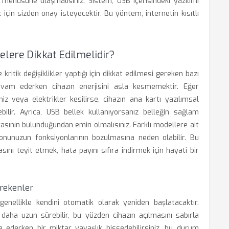
enüsüne ulaşmalısınız. Sistem, USB içerisindeki yazılımı
çin sizden onay isteyecektir. Bu yöntem, internetin kısıtlı
elere Dikkat Edilmelidir?
ritik değişiklikler yaptığı için dikkat edilmesi gereken bazı
devam ederken cihazın enerjisini asla kesmemektir. Eğer
iz veya elektrikler kesilirse, cihazın ana kartı yazılımsal
ebilir. Ayrıca, USB bellek kullanıyorsanız belleğin sağlam
asının bulunduğundan emin olmalısınız. Farklı modellere ait
onunuzun fonksiyonlarının bozulmasına neden olabilir. Bu
ını teyit etmek, hata payını sıfıra indirmek için hayati bir
rekenler
nellikle kendini otomatik olarak yeniden başlatacaktır.
aha uzun sürebilir, bu yüzden cihazın açılmasını sabırla
ize ederken bir miktar yavaşlık hissedebilirsiniz, bu durum