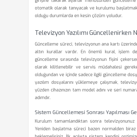
girişine takarak ayarlar menüsünden güncelleme m
otomatik olarak tanıyacak ve kurulumu başlatmak i
olduğu durumlarda en kesin çözüm yoludur.
Televizyon Yazılımı Güncellenirken N
Güncelleme süreci, televizyonun ana kartı üzerinde k
altın kurallar vardır. En önemli kural, işlem 
güncelleme sırasında televizyonun fişini çekersen
olarak kilitlenebilir ve servis müdahalesi gerek
olduğundan ve içinde sadece ilgili güncelleme dosy
yazılım dosyalarını yüklemeye çalışmak, televizy
yüzden cihazınızın tam model adını ve seri numaras
adımdır.
Sistem Güncellemesi Sonrası Yapılması Ge
Kurulum tamamlandıktan sonra televizyonunuz ge
Yeniden başlatma süreci bazen normalden biraz d
beklemelisiniz. İlk açılışta sistem kendini optim