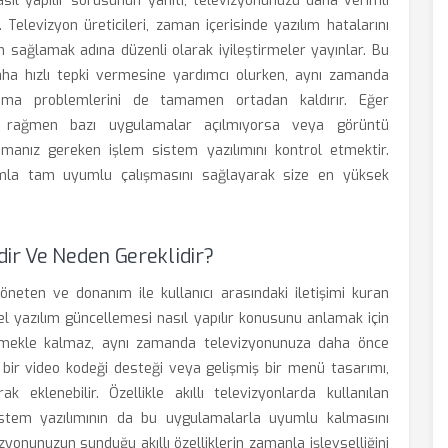
sıl yapılır sorusunun yanıtı, televizyonunuzu daha verimli
 Televizyon üreticileri, zaman içerisinde yazılım hatalarını
m sağlamak adına düzenli olarak iyileştirmeler yayınlar. Bu
aha hızlı tepki vermesine yardımcı olurken, aynı zamanda
sma problemlerini de tamamen ortadan kaldırır. Eğer
na rağmen bazı uygulamalar açılmıyorsa veya görüntü
yapmanız gereken işlem sistem yazılımını kontrol etmektir.
ılımla tam uyumlu çalışmasını sağlayarak size en yüksek
ir Ve Neden Gereklidir?
 yöneten ve donanım ile kullanıcı arasındaki iletişimi kuran
el yazılım güncellemesi nasıl yapılır konusunu anlamak için
ltmekle kalmaz, aynı zamanda televizyonunuza daha önce
i bir video kodeği desteği veya gelişmiş bir menü tasarımı,
 eklenebilir. Özellikle akıllı televizyonlarda kullanılan
istem yazılımının da bu uygulamalarla uyumlu kalmasını
izyonunuzun sunduğu akıllı özelliklerin zamanla işlevselliğini