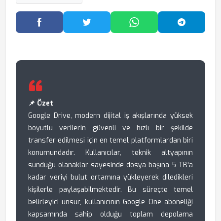
Facebook'ta Paylaş
Twitter'da Paylaş
WhatsApp'ta Paylaş
Telegram
📌 Özet
Google Drive, modern dijital iş akışlarında yüksek
boyutlu verilerin güvenli ve hızlı bir şekilde
transfer edilmesi için en temel platformlardan biri
konumundadır. Kullanıcılar, teknik altyapının
sunduğu olanaklar sayesinde dosya başına 5 TB'a
kadar veriyi bulut ortamına yükleyerek diledikleri
kişilerle paylaşabilmektedir. Bu süreçte temel
belirleyici unsur, kullanıcının Google One aboneliği
kapsamında sahip olduğu toplam depolama