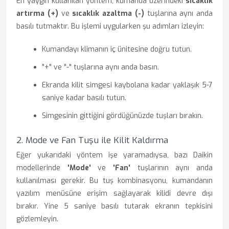
En yaygın kullanılan yöntem, kumanda üzerindeki
sıcaklık
artırma (+)
ve
sıcaklık azaltma (-)
tuşlarına aynı anda
basılı tutmaktır. Bu işlemi uygularken şu adımları izleyin:
Kumandayı klimanın iç ünitesine doğru tutun.
"+" ve "-" tuşlarına aynı anda basın.
Ekranda kilit simgesi kaybolana kadar yaklaşık 5-7
saniye kadar basılı tutun.
Simgesinin gittiğini gördüğünüzde tuşları bırakın.
2. Mode ve Fan Tuşu ile Kilit Kaldırma
Eğer yukarıdaki yöntem işe yaramadıysa, bazı Daikin
modellerinde
'Mode'
ve
'Fan'
tuşlarının aynı anda
kullanılması gerekir. Bu tuş kombinasyonu, kumandanın
yazılım menüsüne erişim sağlayarak kilidi devre dışı
bırakır. Yine 5 saniye basılı tutarak ekranın tepkisini
gözlemleyin.