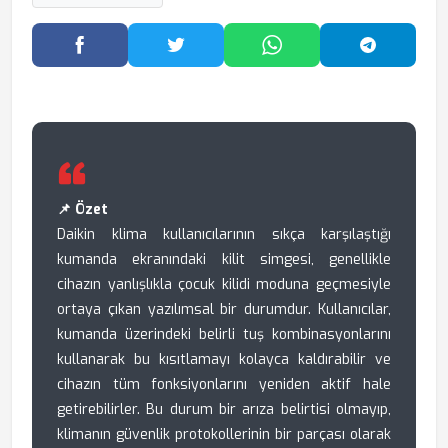
Facebook'ta Paylaş
Twitter'da Paylaş
WhatsApp'ta Paylaş
Telegram
📌 Özet
Daikin klima kullanıcılarının sıkça karşılaştığı
kumanda ekranındaki kilit simgesi, genellikle
cihazın yanlışlıkla çocuk kilidi moduna geçmesiyle
ortaya çıkan yazılımsal bir durumdur. Kullanıcılar,
kumanda üzerindeki belirli tuş kombinasyonlarını
kullanarak bu kısıtlamayı kolayca kaldırabilir ve
cihazın tüm fonksiyonlarını yeniden aktif hale
getirebilirler. Bu durum bir arıza belirtisi olmayıp,
klimanın güvenlik protokollerinin bir parçası olarak