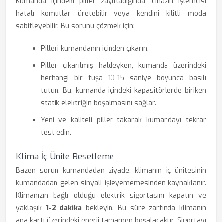
Kumanda içindeki piller zayıfladığında, cihazın işlemcisi
hatalı komutlar üretebilir veya kendini kilitli moda
sabitleyebilir. Bu sorunu çözmek için:
Pilleri kumandanın içinden çıkarın.
Piller çıkarılmış haldeyken, kumanda üzerindeki
herhangi bir tuşa 10-15 saniye boyunca basılı
tutun. Bu, kumanda içindeki kapasitörlerde biriken
statik elektriğin boşalmasını sağlar.
Yeni ve kaliteli piller takarak kumandayı tekrar
test edin.
Klima İç Ünite Resetleme
Bazen sorun kumandadan ziyade, klimanın iç ünitesinin
kumandadan gelen sinyali işleyememesinden kaynaklanır.
Klimanızın bağlı olduğu elektrik sigortasını kapatın ve
yaklaşık
1-2 dakika
bekleyin. Bu süre zarfında klimanın
ana kartı üzerindeki enerji tamamen boşalacaktır. Sigortayı